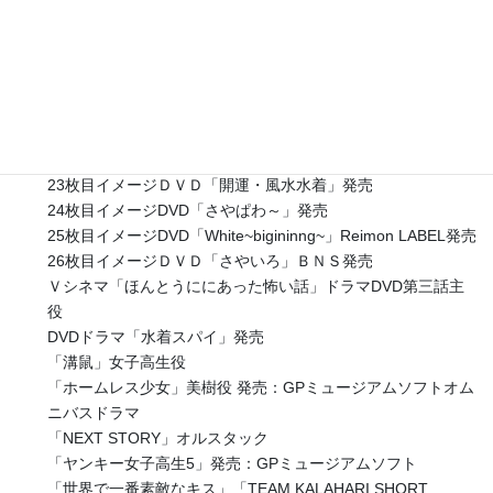
ング
手相占いDVD「島田秀平の幸せをつかむ手相占い（女版）」
ポニーキャニオン
19枚目オムニバスイメージDVD「現役女子高生グラビア」
20枚目イメージDVD「ももさや」発売 QH映像
21枚目イメージDVD「もとのさや」発売
22枚目イメージDVD「pg」発売
23枚目イメージＤＶＤ「開運・風水水着」発売
24枚目イメージDVD「さやぱわ～」発売
25枚目イメージDVD「White~bigininng~」Reimon LABEL発売
26枚目イメージＤＶＤ「さやいろ」ＢＮＳ発売
Ｖシネマ「ほんとうににあった怖い話」ドラマDVD第三話主
役
DVDドラマ「水着スパイ」発売
「溝鼠」女子高生役
「ホームレス少女」美樹役 発売：GPミュージアムソフトオム
ニバスドラマ
「NEXT STORY」オルスタック
「ヤンキー女子高生5」発売：GPミュージアムソフト
「世界で一番素敵なキス」「TEAM KALAHARI SHORT