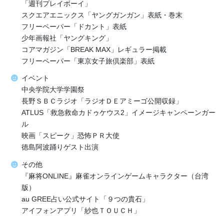
「週刊プレイボーイ」
スクエアエニックス「ヤングガンガン」表紙・巻末
フリーペーパー「ドカント」表紙
少年画報社「ヤングキング」
コアマガジン「BREAK MAX」レギュラー掲載
フリーペーパー「東京女子旅倶楽部」表紙
イベント
中央学院大学学園祭
長野ＳＢＣラジオ「ラジオＤＥアミーゴ公開収録」
ATLUS「救急救命カドゥケウス2」イメージキャンペーンガー
ル
映画「スピーク」恐怖ＰＲ大使
徳島阿波踊りゲスト出演
その他
『麻将ONLINE』麻雀オンラインゲームキャラクター（台湾
版）
au GREE占い公式サイト「９つの貴石」
アイフォンアプリ「紗也ＴＯＵＣＨ」