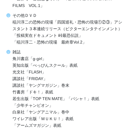
FILMS VOL.1」
その他ＤＶＤ
稲川淳二の恐怖の現場「四国巡礼・恐怖の現場①②③」アシ
スタント３本連続リリース（ビクターエンタテインメント）
「投稿実在ドキュメント 峠最恐伝説」
「稲川淳二・恐怖の現場 最終章Vol.2」
雑誌
角川書店「g-girl」
英知出版「べっぴんスクール」表紙
光文社「FLASH」
講談社「FRIDAY」
講談社「ヤングマガジン」巻末
竹書房「ドキ！」表紙
若生出版「TOP TEN MATE」「パシャ！」表紙
「少年チャンピオン」
白泉社「ヤングアニマル」巻中
ワイレア出版「ＭＵＫＵ！」表紙
「アームズマガジン」表紙